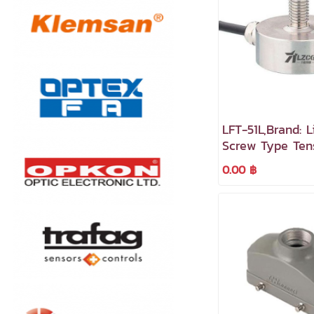
LFT-51L,Brand: L
Screw Type Ten
Compression Fo
0.00 ฿
Sensor