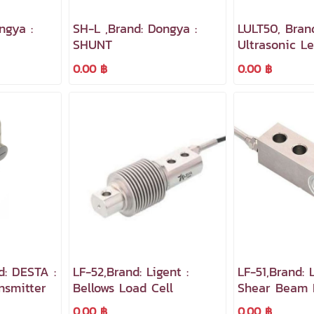
ngya :
SH-L ,Brand: Dongya :
LULT50, Bran
SHUNT
Ultrasonic L
0.00 ฿
0.00 ฿
d: DESTA :
LF-52,Brand: Ligent :
LF-51,Brand: L
nsmitter
Bellows Load Cell
Shear Beam 
0.00 ฿
0.00 ฿