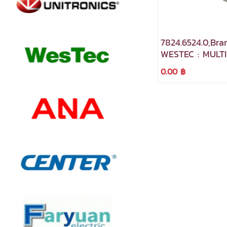
7824.6524.0,Bra
WESTEC : MULT
INDUSTRIAL
0.00 ฿
CONNECTORS,