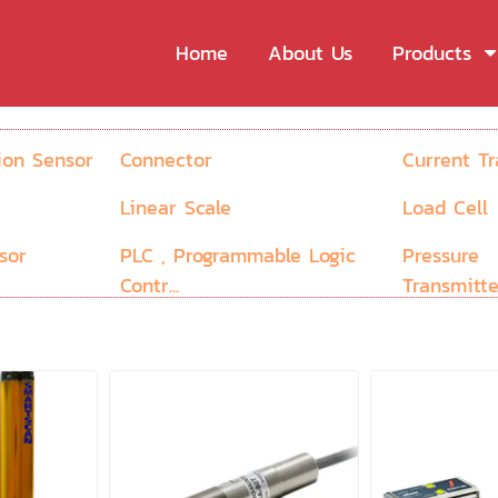
Home
About Us
Products
ion Sensor
Connector
Current T
Linear Scale
Load Cell
sor
PLC , Programmable Logic
Pressure
Contr...
Transmitte
Recorder
Safety Lig
Temperature Controller
Terminal 
Water Meter
Wire Temp
Heat...