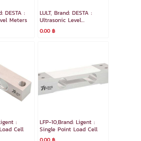
d: DESTA :
LULT, Brand: DESTA :
evel Meters
Ultrasonic Level
Transmitter
0.00 ฿
igent :
LFP-10,Brand: Ligent :
Load Cell
Single Point Load Cell
0.00 ฿