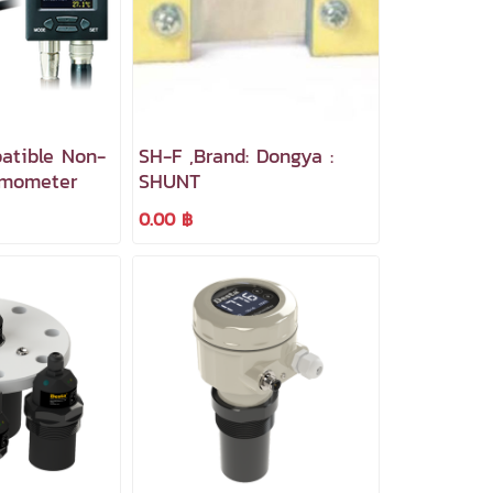
atible Non-
SH-F ,Brand: Dongya :
rmometer
SHUNT
0.00 ฿