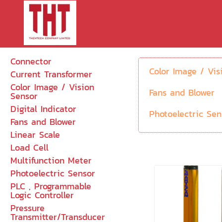
Connector
Color Image / Vis
Current Transformer
Color Image / Vision
Fans and Blower
Sensor
Digital Indicator
Photoelectric Sen
Fans and Blower
Linear Scale
R-Shunt
Load Cell
Multifunction Meter
Solid State Relay
Photoelectric Sensor
PLC , Programmable
Ultrasonic
Logic Controller
Pressure
Transmitter/Transducer