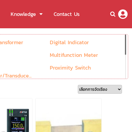
Knowledge
Contact Us
ransformer
Digital Indicator
Multifunction Meter
Proximity Switch
r/Transduce...
ht Curtain
Software
Block
Thermometer
erature Sensor &
Wiring Ducts