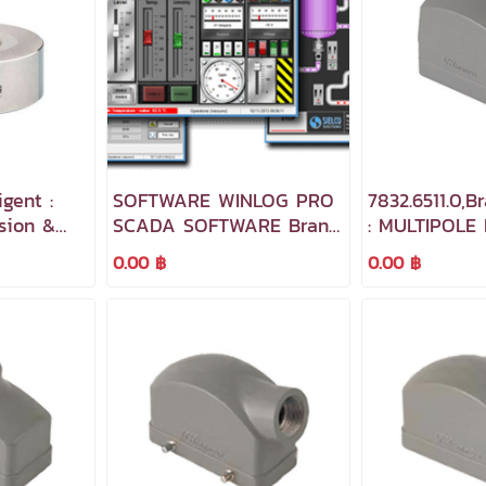
igent :
SOFTWARE WINLOG PRO
7832.6511.0,
sion &
SCADA SOFTWARE Brand
: MULTIPOLE
rce
sielco
CONNECTOR
0.00 ฿
0.00 ฿