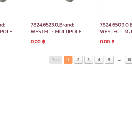
nd:
7824.6523.0,Brand:
7824.6509.0,B
IPOLE
WESTEC : MULTIPOLE
WESTEC : MU
INDUSTRIAL
INDUSTRIAL
0.00 ฿
0.00 ฿
CONNECTORS
CONNECTOR
…
Prev
1
2
3
4
5
16