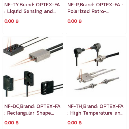
NF-TY,Brand: OPTEX-FA
NF-R,Brand: OPTEX-FA :
: Liquid Sensing and
Polarized Retro-
Chemical Resistant
Reflective Fiber Cables
0.00 ฿
0.00 ฿
Fiber Cables
NF-DC,Brand: OPTEX-FA
NF-TH,Brand: OPTEX-FA
: Rectangular Shape
: High Temperature and
and Convergent Type
Vacuum Rated Fiber
0.00 ฿
0.00 ฿
Fiber Optic Cables
Cables