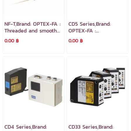
NF-T,Brand: OPTEX-FA :
CD5 Series,Brand:
Threaded and smooth
OPTEX-FA :
barrel cylindrical fiber
Displacement Sensors
0.00 ฿
0.00 ฿
optic cables designed
เซ็นเซอร์ตรวจจับระยะทาง
for a wide variety of
และขนาดชิ้นงาน
applications
CD4 Series,Brand:
CD33 Series,Brand: