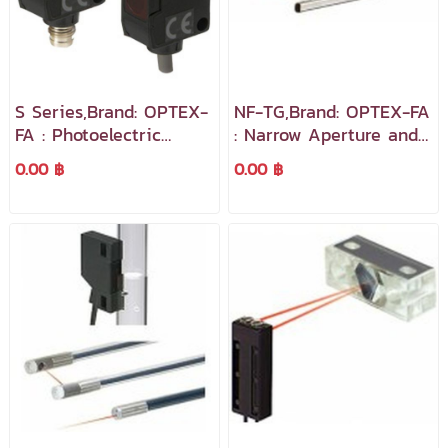
S Series,Brand: OPTEX-
NF-TG,Brand: OPTEX-FA
FA : Photoelectric
: Narrow Aperture and
Sensor ลำตัวขนาดเล็ก
Wafer Mapping Fiber
0.00 ฿
0.00 ฿
17x10x10 mm.
Cables