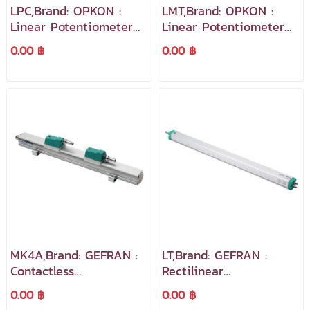
LPC,Brand: OPKON :
LMT,Brand: OPKON :
Linear Potentiometer
Linear Potentiometer
Stansdard Series
Ultra Slim Bodt Series
0.00 ฿
0.00 ฿
MK4A,Brand: GEFRAN :
LT,Brand: GEFRAN :
Contactless
Rectilinear
Magnetostrictive Linear
Displacement
0.00 ฿
0.00 ฿
Position Transducer
Transducer สำหรับใช้งาน