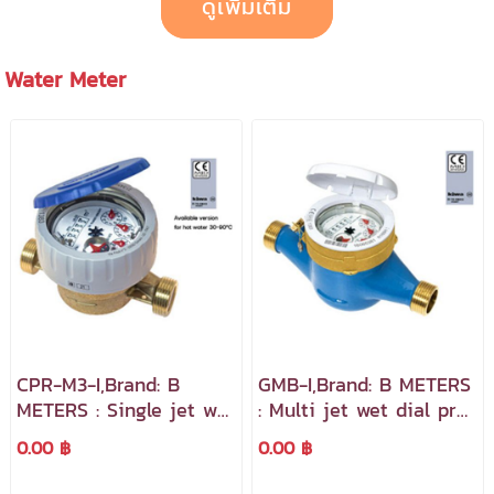
ดูเพิ่มเติม
Water Meter
CPR-M3-I,Brand: B
GMB-I,Brand: B METERS
METERS : Single jet wet
: Multi jet wet dial pre-
dial pre-equipped for
equipped for inductive
0.00 ฿
0.00 ฿
inductive modules
modules