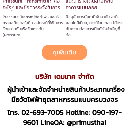
Pressure Transmitter คือ
แนะนำรางเดินสายไฟใน
อะไร? และข้อควรระวังในการ
อาคารแบบลอย
ติดตั้ง Pressure
Pressure Transmitter(เพรสเชอร์
ปัจจุบันการค้นหาที่พักอาศัย อาทิ
Transmitter
ทรานสมิตเตอร์)คือ อุปกรณ์ที่ใช้ในการ
คอนโดมิเนียม, ทาวน์โฮม ฯลฯ ให้ตรง
วัดความดันหรือวัดแรงดัน
กับความต้องการเป็นหัวใจสำคัญที่
(Pressure...
ต้อ...
ดูเพิ่มเติม
บริษัท เดมเทค จำกัด
ผู้นำเข้าและจัดจำหน่ายสินค้าประเภทเครื่อง
มือวัดไฟฟ้าอุตสาหกรรมแบบครบวงจร
โทร. 02-693-7005 Hotline: 090-197-
9601 LineOA: @primusthai