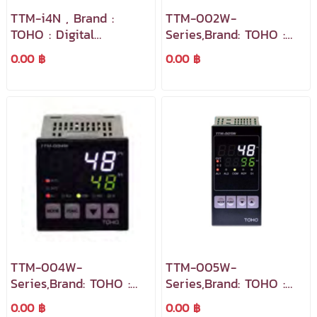
TTM-i4N , Brand :
TTM-002W-
TOHO : Digital
Series,Brand: TOHO :
Temperature Controller
Digital Temperature
0.00 ฿
0.00 ฿
เครื่องควบคุมอุณหภูมิและ
Controller
แสดงผลแบบดิจิตอล
TTM-004W-
TTM-005W-
Series,Brand: TOHO :
Series,Brand: TOHO :
Digital Temperature
Digital Temperature
0.00 ฿
0.00 ฿
Controller
Controller