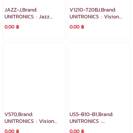
JAZZ-J,Brand:
V1210-T20BJ,Brand:
UNITRONICS : Jazz
UNITRONICS : Vision
Micro-OPLC
Programmable Logic
0.00 ฿
0.00 ฿
Programmable Logic
Control+HMI (PLC+HMI)
Control+HMI (PLC+HMI)
V570,Brand:
US5-B10-B1,Brand:
UNITRONICS : Vision
UNITRONICS :
Programmable Logic
Unistream
0.00 ฿
0.00 ฿