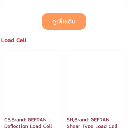
Control+HMI (PLC+HMI)
Programmable Logic
Control+HMI (PLC+HMI)
ดูเพิ่มเติม
Load Cell
CB,Brand: GEFRAN :
SH,Brand: GEFRAN :
Deflection Load Cell
Shear Type Load Cell