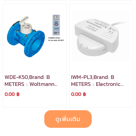
WDE-K50,Brand: B
IWM-PL3,Brand: B
METERS : Woltmann
METERS : Electronic
type pre-equipped for
pulse emitter module
0.00 ฿
0.00 ฿
inductive modules
for multi jet meters
with inductive
interface
ดูเพิ่มเติม