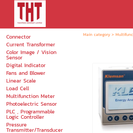
Main category
>
Multifun
Connector
Current Transformer
Color Image / Vision
Sensor
Digital Indicator
Fans and Blower
Linear Scale
Load Cell
Multifunction Meter
Photoelectric Sensor
PLC , Programmable
Logic Controller
Pressure
Transmitter/Transducer