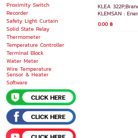
Proximity Switch
KLEA 322P,Brand
Recorder
KLEMSAN : Ene
Analyzer 2 Digit
Safety Light Curtain
0.00 ฿
2 Digital output
Solid State Relay
Thermometer
Temperature Controller
Terminal Block
Water Meter
Wire Temperature
Sensor & Heater
Software