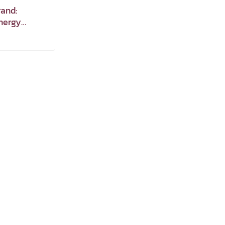
and:
nergy
gital Input,
put