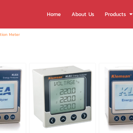
Home
About Us
Products
ction Meter