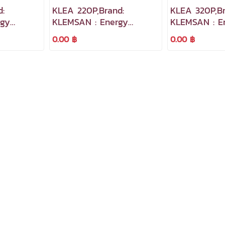
:
KLEA 220P,Brand:
KLEA 320P,Br
rgy
KLEMSAN : Energy
KLEMSAN : E
al Input,
Analyzer in simple terms
Analyzer 2 Di
0.00 ฿
0.00 ฿
2 Digital out