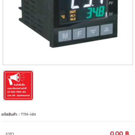
รหัสสินค้า :
TTM-i4N
0.00 ฿
ราคา