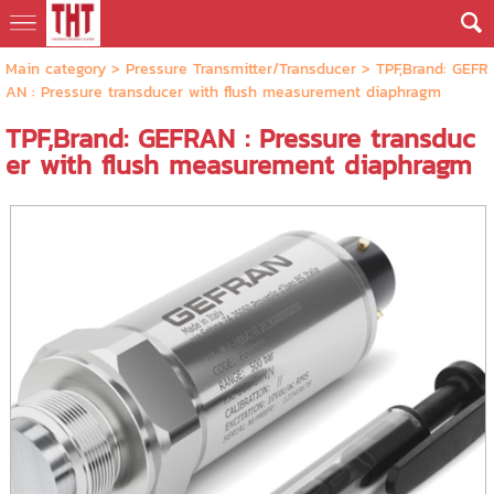
Main category
>
Pressure Transmitter/Transducer
> TPF,Brand: GEFR
AN : Pressure transducer with flush measurement diaphragm
TPF,Brand: GEFRAN : Pressure transduc
er with flush measurement diaphragm