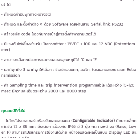
ut ได้
• กำหนดค่าอินพุททางหน้าจอได้
• กำหนด และตั้งค่าต่าง ๆ ด้วย Software โดยผ่านสาย Serial link: RS232
• สร้างรหัส code ป้องกันการเข้าสู่การตั้งค่าพารามิเตอร์ได้
• มีแรงดันไฟเลี้ยงสำหรับ Transmitter : 18VDC ± 10% และ 1.2 VDC (Potentiom
eter)
• สามารถเลือกหน่วยการแสดงผลของอุณหภูมิได้ °C และ °F
• เอาท์พุทถึง 3 เอาท์พุทให้เลือก : รีเลย์คอนแทค, ลอจิก, ไตรแอคและอะนาลอก Retra
nsmission
• ค่า Sampling time และ trip intervention programmable ได้ระหว่าง 15-120
msec มีความละเอียดระหว่าง 2000 และ 8000 step
คุณสมบัติทั่วไป
ไมโครโปรเซสเซอร์เครื่องวัดและแสดงผล (
Configurable Indicator)
มีขนาดเล็กก
ะทัดรัด 72 x 36 mm. มีระดับการป้องกัน IP65 มี 3 ปุ่ม กดทางหน้าจอ (Raise, Low
er, F) สามารถโปรแกรมการใช้งานได้ง่าย หน้าจอแสดงผลเป็นแบบ Display LED สีแ