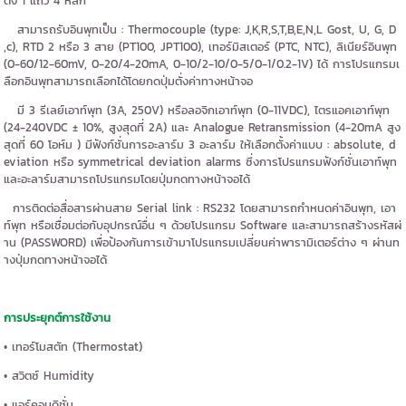
ดง 1 แถว 4 หลัก
สามารถรับอินพุทเป็น : Thermocouple (type: J,K,R,S,T,B,E,N,L Gost, U, G, D
,c), RTD 2 หรือ 3 สาย (PT100, JPT100), เทอร์มิสเตอร์ (PTC, NTC), ลิเนียร์อินพุท
(0-60/12-60mV, 0-20/4-20mA, 0-10/2-10/0-5/0-1/0.2-1V) ได้ การโปรแกรมเ
ลือกอินพุทสามารถเลือกได้โดยกดปุ่มตั่งค่าทางหน้าจอ
มี 3 รีเลย์เอาท์พุท (3A, 250V) หรือลอจิกเอาท์พุท (0-11VDC), ไตรแอคเอาท์พุท
(24-240VDC ± 10%, สูงสุดที่ 2A) และ Analogue Retransmission (4-20mA สูง
สุดที่ 60 โอห์ม ) มีฟังก์ชั่นการอะลาร์ม 3 อะลาร์ม ให้เลือกตั้งค่าแบบ : absolute, d
eviation หรือ symmetrical deviation alarms ซึ่งการโปรแกรมฟังก์ชั่นเอาท์พุท
และอะลาร์มสามารถโปรแกรมโดยปุ่มกดทางหน้าจอได้
การติดต่อสื่อสารผ่านสาย Serial link : RS232 โดยสามารถกำหนดค่าอินพุท, เอา
ท์พุท หรือเชื่อมต่อกับอุปกรณ์อื่น ๆ ด้วยโปรแกรม Software และสามารถสร้างรหัสผ่
าน (PASSWORD) เพื่อป้องกันการเข้ามาโปรแกรมเปลี่ยนค่าพารามิเตอร์ต่าง ๆ ผ่านท
างปุ่มกดทางหน้าจอได้
การประยุกต์การใช้งาน
• เทอร์โมสตัท (Thermostat)
• สวิตซ์ Humidity
• แอร์คอนดิชั่น