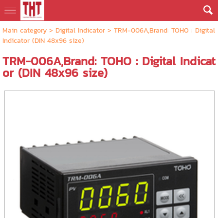
Main category
>
Digital Indicator
> TRM-006A,Brand: TOHO : Digital
Indicator (DIN 48x96 size)
TRM-006A,Brand: TOHO : Digital Indicat
or (DIN 48x96 size)