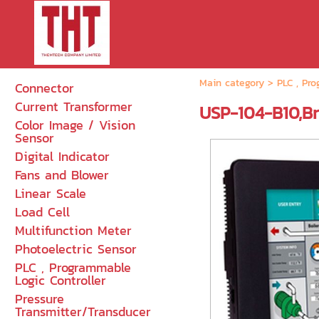
Main category
>
PLC , Pro
Connector
Current Transformer
USP-104-B10,Br
Color Image / Vision
Sensor
Digital Indicator
Fans and Blower
Linear Scale
Load Cell
Multifunction Meter
Photoelectric Sensor
PLC , Programmable
Logic Controller
Pressure
Transmitter/Transducer