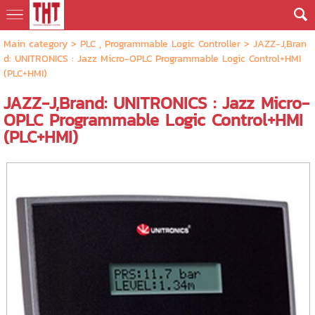
Main category
>
PLC , Programmable Logic Controller
> JAZZ-J,Bran
d: UNITRONICS : Jazz Micro-OPLC Programmable Logic Control+HMI
(PLC+HMI)
JAZZ-J,Brand: UNITRONICS : Jazz Micro-
OPLC Programmable Logic Control+HMI
(PLC+HMI)