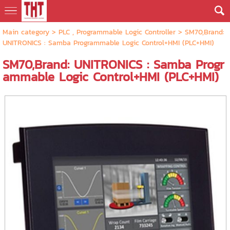
Main category
>
PLC , Programmable Logic Controller
> SM70,Brand:
UNITRONICS : Samba Programmable Logic Control+HMI (PLC+HMI)
SM70,Brand: UNITRONICS : Samba Progr
ammable Logic Control+HMI (PLC+HMI)