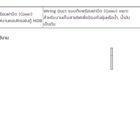
Wiring Duct แบบทึบพร้อมฝาปิด (Cover) เหมาะ
้อมฝาปิด (Cover)
สำหรับงานเก็บสายไฟเพื่อป้องกันฝุ่นหรือน้ำ, น้ำมัน
ไฟงานคอนโทรลในตู้ MDB
เป็นต้น
ช้งาน