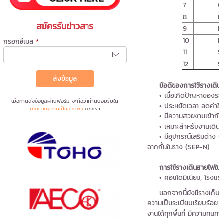
7
8
สมัครรับข่าวสาร
9
10
กรอกอีเมล
*
11
12
ส่งข้อมูล
ข้อดีของการใช้รางเ
• เมื่อเกิดปัญหาของระบ
เมื่อท่านส่งข้อมูลผ่านฟอร์ม จะถือว่าท่านยอมรับใน
• ประหยัดเวลา ลดค่าใช้จ่
นโยบายความเป็นส่วนตัว
ของเรา
• มีความสวยงามเข้าก
• เหมาะสำหรับงานเดินไฟ
• มีอุปกรณ์เสริมต่าง ๆ 
ฉากกั้นในราง (SEP-N)
การใช้รางเดินสายไฟ
• คอนโดมิเนียม, โรงแรม,
นอกจากนี้ยังมีรางเก็บสา
ความเป็นระเบียบเรียบร้อ
งานได้ทุกพื้นที่ มีความทน