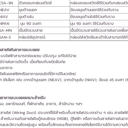
CSA-3N
ตัวครอบกล่องสวิตช์
กล่องครอบสวิตช์ใช้ร่วมกับกล่องสวิตช
NEAV
มุมด้านนอก
ข้องอมุมด้านนอกใช้ร่วมกับราง
NIAV
มุมด้านใน
ข้องอมุมด้านในใช้ร่วมกับราง
NPAN
มุม 90 องศา
มุม 90 องศา ใช้ร่วมกับราง
SA-MN
เข็มขัดรวบสาย
เข็มขัดรวบสายใช้รวบสายในรางเพื่
SAN-3
กล่องใส่อุปกรณ์
กล่องใส่สวิตช์และเต้ารับสามารถใช้กับ
ดินสายไฟในอาคารแบบลอย
บไฟฟ้าสามารถซ่อมแซม ปรับปรุง แก้ไขได้ง่าย
ายในการติดตั้ง เมื่อเทียบกับชนิดฝังท่อ
ับอาคาร
ในออฟฟิศหรืออาคารคอนโดที่มีการรีโนเวทใหม่
ให้เลือก เช่น ฉากเข้ามุมนอก (NEAV), ฉากเข้ามุมใน (NIAV), ข้องอ 45 องศา (N
ในอาคารแบบลอยเหมาะสำหรับ
 อพาร์ทเมนท์, ที่พักอาศัย, อาคาร, สำนักงาน ฯลฯ
ยไฟ (Wiring Duct) ประเภทที่ใช้สำหรับเก็บสายไฟประเภทต่าง ๆ เช่น สายไฟฟ้า,
ย สำหรับงานเดินสายไฟในตู้คอนโทรล (MDB), ตู้ไฟฟ้า หรือการเดินสายไฟภายในอา
ทานและมีความยืดหยุ่นสูง พร้อมทั้งลักษณะที่หลากหลายให้เลือกใช้งานได้ตามความต้