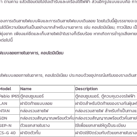
ตามคาน แล้วเชื่อมต่อไปยังเต้ารับและเครื่องใช้ไฟฟ้า ส่วนอีกรูปแบบแบบคือ การ
ารเดินสายไฟแบบฝังและการเดินสายไฟแบบเดินลอย โดยในวันนี้ผู้บรรยายจะขอ
ันได้มีความนิยมกันเป็นอย่างมากสำหรับงานอาคาร เช่น คอนโดมิเนียม, ทาวน์โฮม 
ไม่ยุ่งยาก เพียงแค่ยึดและเก็บสายไฟเข้าในรางก็เรียบร้อย หากเกิดการชำรุดเสี
ต่อไปนี้
ไฟแบบลอยภายในอาคาร, คอนโดมิเนียม
ายไฟแบบลอยภายในอาคาร, คอนโดมิเนียม ประกอบด้วยอุปกรณ์เสริมของรางเดินสา
Model
Name
Description
Pabio IP65
ตู้คอนซูมเมอร์
ตู้คอนซูมเมอร์, ตู้ควบคุมวงจรไฟฟ้า
LAN
ฝาปิดท้ายแบบลอย
ฝาปิดสำหรับปิดท้ายของรางกันฝุ่นห
NTAN
กล่องรวมสายไฟ
กล่องรวมสายไฟ สำหรับทำเป็นทางแย
SDN
กล่องรวมสัญญาณพร้อมตัวคั่น
กล่องรวมสัญญาณพร้อมตัวคั่นสายไ
SEP-N
ตัวแยกสายในราง
ใช้เพื่อแยกสายให้ดูเป็นระเบียบ
CS-G 40
ฝาปิดตัวกั้น
ฝาปิดใช้ปิดร่วมกับตัวแยกสายในราง