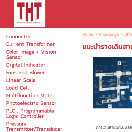
Home
>
Knowledge
>
บทค
Connector
Current Transformer
แนะนำรางเดินส
Color Image / Vision
Sensor
Digital Indicator
Fans and Blower
Linear Scale
Load Cell
Multifunction Meter
Photoelectric Sensor
PLC , Programmable
Logic Controller
Pressure
การเดินสายไฟแบบลอย คือ 
Transmitter/Transducer