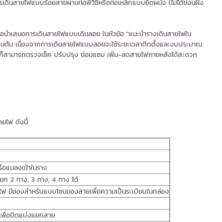
เดินสายไฟแบบร้อยสายผ่านท่อพีวีซีหรือท่อเหล็กแบบยึดผนัง (ไม่ได้ซ่อนฝัง
นำเสนอการเดินสายไฟแบบเดินลอย ในหัวข้อ "แนะนำรางเดินสายไฟใน
เป็นต้น เนื่องจากการเดินสายไฟแบบลอยจะใช้ระยะเวลาติดตั้งและงบประมาณ
ยหายก็สามารถตรวจเช็ค ปรับปรุง ซ่อมแซม เพิ่ม-ลดสายไฟภายหลังได้สะดวก
ยไฟ ดังนี้
รือแมลงเข้าในราง
ก 2 ทาง, 3 ทาง, 4 ทาง ได้
ฟ มีช่องสำหรับแบบโซนของสายเพื่อความเป็นระเบียบในกล่อง
เพื่อปิดแบ่งแยกสาย