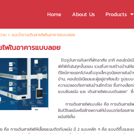
Home
About Us
Products
วาม
>
แนะนำรางเดินสายไฟในอาคารแบบลอย
ายไฟในอาคารแบบลอย
ปัจจุบันการค้นหาที่พักอาศัย อาทิ คอนโดมิเ
พิถีพิถันในทุกขั้นตอน รวมถึงการสร้างบ้านให
ดีไซน์ภายนอกไปจนถึงจุดเล็กจุดน้อยภายในบ
บ้าน, คอนโดมิเนียมและผู้อยู่อาศัยแล้ว รูป
ความปลอดภัยภายในบ้านอีกด้วย ซึ่งทางเลือก
แบบฝังผนัง และ เดินสายไฟแบบเดินลอย” ซึ่ง
การเดินสายไฟแบบฝัง คือ การเดินสายไฟแบบฝ
ฝังไว้ในผนังหรือฝ้าเพดานให้บังเเนวท่อร้อยสาย
ผนังให้เห็น
การเดินสายไฟให้เลื้อยแนบติดกับผนัง มี 2 แบบหลัก ๆ คือ แบบตีกิ๊บและแบบร้