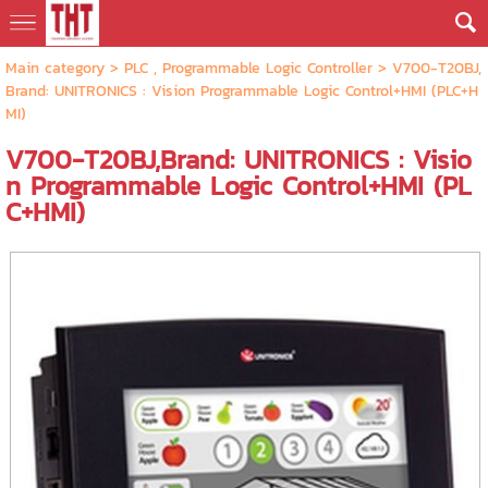
Main category
>
PLC , Programmable Logic Controller
> V700-T20BJ,
Brand: UNITRONICS : Vision Programmable Logic Control+HMI (PLC+H
MI)
V700-T20BJ,Brand: UNITRONICS : Visio
n Programmable Logic Control+HMI (PL
C+HMI)