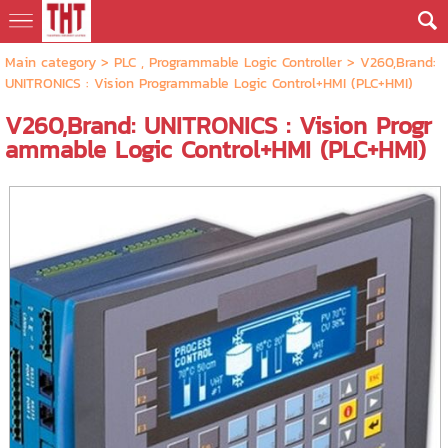
Main category
>
PLC , Programmable Logic Controller
> V260,Brand:
UNITRONICS : Vision Programmable Logic Control+HMI (PLC+HMI)
V260,Brand: UNITRONICS : Vision Progr
ammable Logic Control+HMI (PLC+HMI)